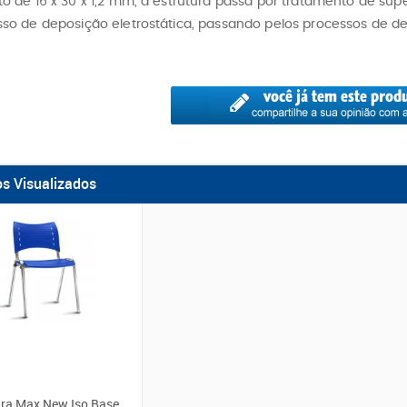
o de 16 x 30 x 1,2 mm, a estrutura passa por tratamento de supe
so de deposição eletrostática, passando pelos processos de d
os Visualizados
ra Max New Iso Base