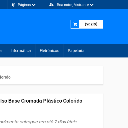
Páginas
Boa noite, Visitante
(vazio)
a
Informática
Eletrônicos
Papelaria
lorido
Iso Base Cromada Plástico Colorido
rmalmente entregue em até 7 dias úteis