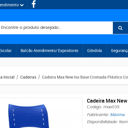
tendimento
Escolar
Balcão Atendimento/ Expositores
Gôndola
Seguranç
a Inicial
Cadeiras
Cadeira Max New Iso Base Cromada Plástico Co
/
/
Cadeira Max New 
Codigo: max039
Máxima
Fabricante:
Disponibilidade: No