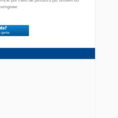
rfície por meio de pintura a pó, através do
esengraxe.