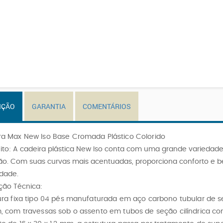
IÇÃO
GARANTIA
COMENTÁRIOS
ra Max New Iso Base Cromada Plástico Colorido
to:
A cadeira plástica New Iso conta com uma grande variedade
ão. Com suas curvas mais acentuadas, proporciona conforto e b
idade.
ção Técnica:
ura fixa tipo 04 pés manufaturada em aço carbono tubular de 
, com travessas sob o assento em tubos de seção cilíndrica co