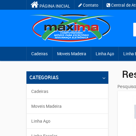
Contato
Central de A
PÁGINA INICIAL
Cadeiras
Moveis Madeira
Linha Aço
Linha 
Re
CATEGORIAS
Pesquisa
Cadeiras
Moveis Madeira
Linha Aço
Linha Escolar