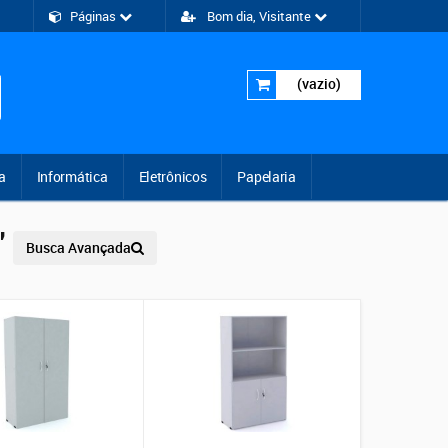
Páginas
Bom dia, Visitante
(vazio)
a
Informática
Eletrônicos
Papelaria
"
Busca Avançada