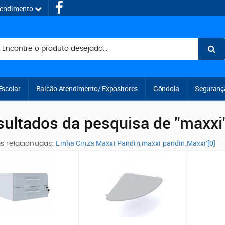
tendimento
Escolar
Balcão Atendimento/ Expositores
Gôndola
Seguranç
sultados da pesquisa de "maxxi
Linha Cinza Maxxi Pandin
maxxi pandin
Maxxi'[0]
s relacionadas:
,
,