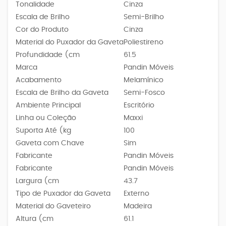
Tonalidade
Cinza
Escala de Brilho
Semi-Brilho
Cor do Produto
Cinza
Material do Puxador da Gaveta
Poliestireno
Profundidade (cm
61.5
Marca
Pandin Móveis
Acabamento
Melamínico
Escala de Brilho da Gaveta
Semi-Fosco
Ambiente Principal
Escritório
Linha ou Coleção
Maxxi
Suporta Até (kg
100
Gaveta com Chave
Sim
Fabricante
Pandin Móveis
Fabricante
Pandin Móveis
Largura (cm
43.7
Tipo de Puxador da Gaveta
Externo
Material do Gaveteiro
Madeira
Altura (cm
61.1