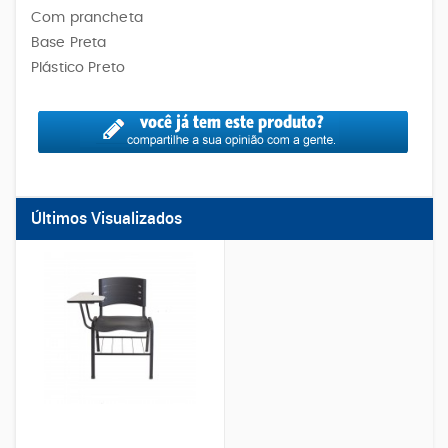
Com prancheta
Base Preta
Plástico Preto
Últimos Visualizados