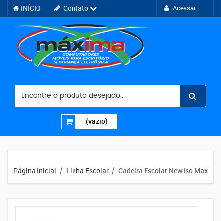
INÍCIO
Contato
Acessar
(vazio)
Página Inicial
Linha Escolar
Cadeira Escolar New Iso Max
/
/