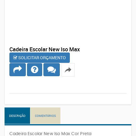
Cadeira Escolar New Iso Max
SOLICITAR ORÇAMENTO
DESCRIÇÃO
COMENTÁRIOS
Cadeira Escolar New Iso Max
Cor Preta