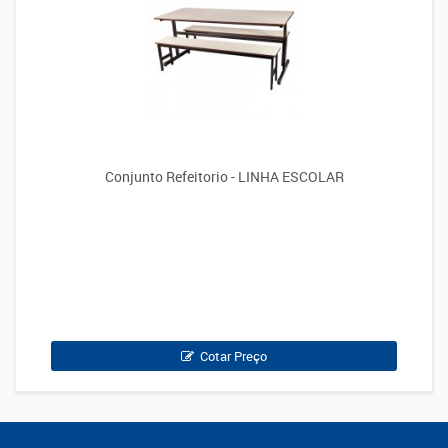
Conjunto Refeitorio - LINHA ESCOLAR
Cotar Preço