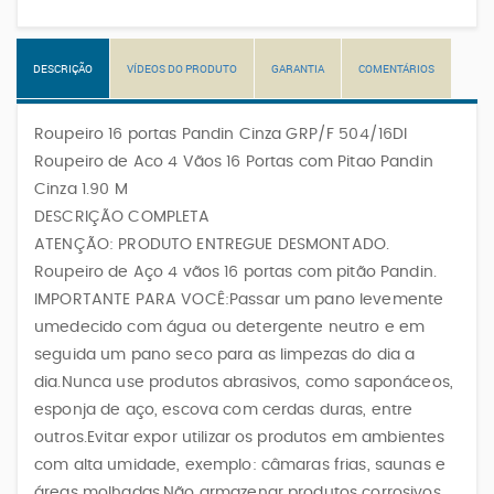
DESCRIÇÃO
VÍDEOS DO PRODUTO
GARANTIA
COMENTÁRIOS
Roupeiro 16 portas Pandin Cinza GRP/F 504/16DI
Roupeiro de Aco 4 Vãos 16 Portas com Pitao Pandin
Cinza 1.90 M
DESCRIÇÃO COMPLETA
ATENÇÃO: PRODUTO ENTREGUE DESMONTADO.
Roupeiro de Aço 4 vãos 16 portas com pitão Pandin.
IMPORTANTE PARA VOCÊ:Passar um pano levemente
umedecido com água ou detergente neutro e em
seguida um pano seco para as limpezas do dia a
dia.Nunca use produtos abrasivos, como saponáceos,
esponja de aço, escova com cerdas duras, entre
outros.Evitar expor utilizar os produtos em ambientes
com alta umidade, exemplo: câmaras frias, saunas e
áreas molhadas.Não armazenar produtos corrosivos,